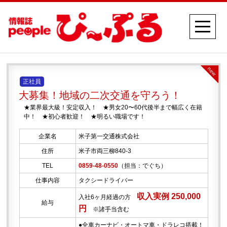
new
正社員
大募集！地域の二次交通を守ろう！
★業界最大級！安定収入！ ★男女20〜60代後半まで幅広く在籍
中！ ★初心者歓迎！ ★明るい職場です！
企業名
米子第一交通株式会社
住所
米子市両三柳840-3
TEL
0859-48-0550
（担当：でぐち）
仕事内容
タクシードライバー
収入実例 250,000
入社6ヶ月経過の方
給与
円
※諸手当含む
●全車カーナビ・オートマ車・ドラレコ搭載！