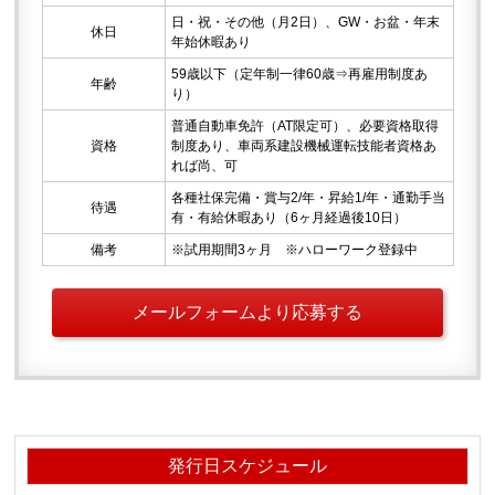
日・祝・その他（月2日）、GW・お盆・年末
休日
年始休暇あり
59歳以下（定年制一律60歳⇒再雇用制度あ
年齢
り）
普通自動車免許（AT限定可）、必要資格取得
資格
制度あり、車両系建設機械運転技能者資格あ
れば尚、可
各種社保完備・賞与2/年・昇給1/年・通勤手当
待遇
有・有給休暇あり（6ヶ月経過後10日）
備考
※試用期間3ヶ月 ※ハローワーク登録中
メールフォームより応募する
発行日スケジュール