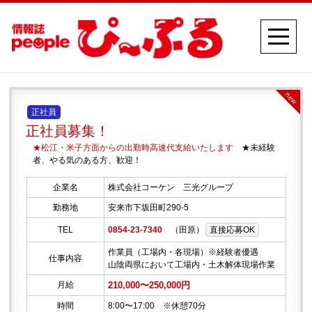
new
正社員
正社員募集！
★松江・米子方面からの出勤時高速代支給いたします
★未経験
者、やる気のある方、歓迎！
企業名
株式会社コーケン 三光グループ
勤務地
安来市下坂田町290-5
TEL
0854-23-7340
（田原）
直接応募OK
作業員（工場内・各現場）※経験者優遇
仕事内容
山陰両県において工場内・土木解体現場作業
月給
210,000〜250,000円
時間
8:00〜17:00 ※休憩70分